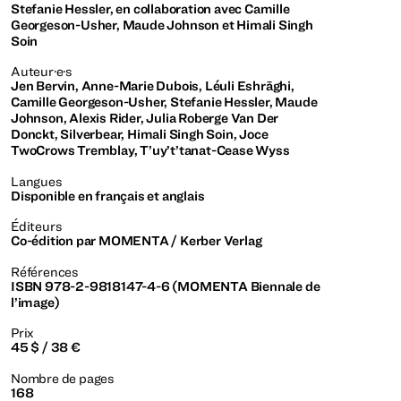
Stefanie Hessler, en collaboration avec Camille
Georgeson-Usher, Maude Johnson et Himali Singh
Soin
Auteur·e·s
Jen Bervin, Anne-Marie Dubois, Léuli Eshrāghi,
Camille Georgeson-Usher, Stefanie Hessler, Maude
Johnson, Alexis Rider, Julia Roberge Van Der
Donckt, Silverbear, Himali Singh Soin, Joce
TwoCrows Tremblay, T’uy’t’tanat-Cease Wyss
Langues
Disponible en français et anglais
Éditeurs
Co-édition par MOMENTA / Kerber Verlag
Références
ISBN 978-2-9818147-4-6 (MOMENTA Biennale de
l’image)
Prix
45 $ / 38 €
Nombre de pages
168